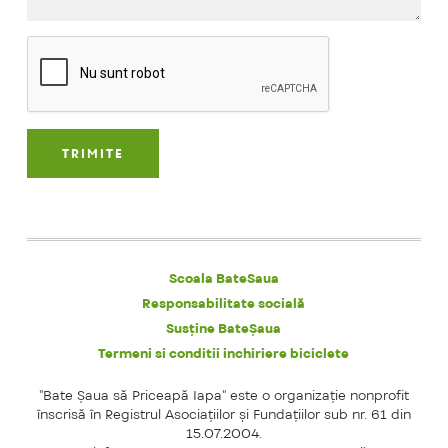
Scoala BateSaua
Responsabilitate socială
Susține BateȘaua
Termeni si conditii inchiriere biciclete
"Bate Şaua să Priceapă Iapa" este o organizaţie nonprofit
înscrisă în Registrul Asociaţiilor şi Fundaţiilor sub nr. 61 din
15.07.2004.