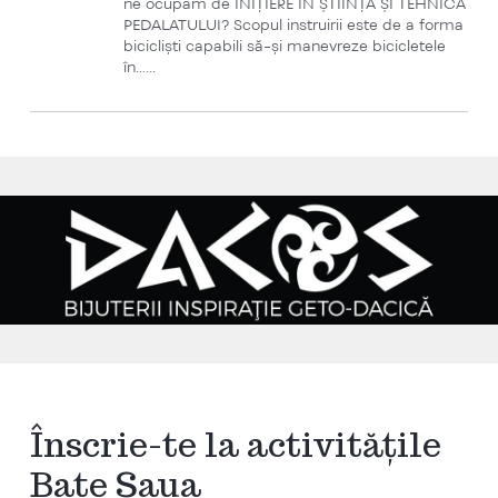
ne ocupăm de INIȚIERE ÎN ȘTIINȚA ȘI TEHNICA
PEDALATULUI? Scopul instruirii este de a forma
bicicliști capabili să-și manevreze bicicletele
în…...
Înscrie-te la activitățile
Bate Șaua