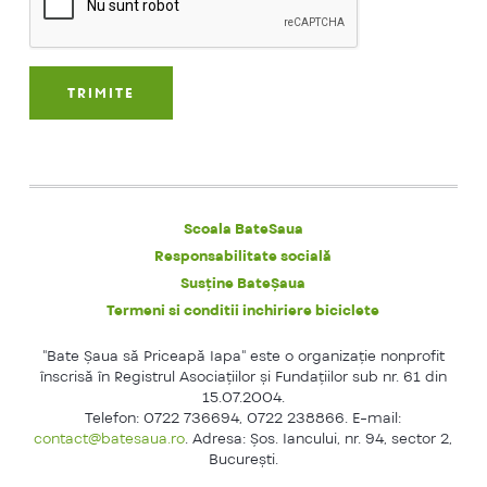
Scoala BateSaua
Responsabilitate socială
Susține BateȘaua
Termeni si conditii inchiriere biciclete
"Bate Şaua să Priceapă Iapa" este o organizaţie nonprofit
înscrisă în Registrul Asociaţiilor şi Fundaţiilor sub nr. 61 din
15.07.2004.
Telefon: 0722 736694, 0722 238866. E-mail:
contact@batesaua.ro
. Adresa: Şos. Iancului, nr. 94, sector 2,
Bucureşti.