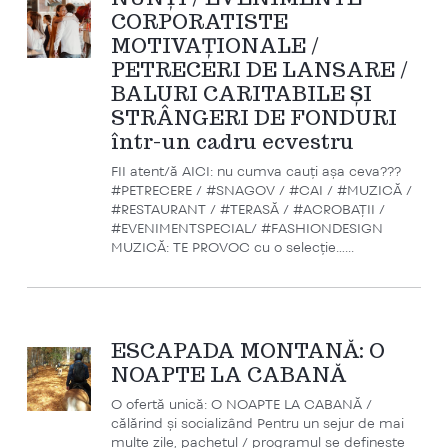
CORPORATISTE
MOTIVAȚIONALE /
PETRECERI DE LANSARE /
BALURI CARITABILE ȘI
STRÂNGERI DE FONDURI
într-un cadru ecvestru
FII atent/ă AICI: nu cumva cauți așa ceva???
#PETRECERE / #SNAGOV / #CAI / #MUZICĂ /
#RESTAURANT / #TERASĂ / #ACROBAȚII /
#EVENIMENTSPECIAL/ #FASHIONDESIGN
MUZICĂ: TE PROVOC cu o selecție…...
ESCAPADA MONTANĂ: O
NOAPTE LA CABANĂ
O ofertă unică: O NOAPTE LA CABANĂ /
călărind și socializând Pentru un sejur de mai
multe zile, pachetul / programul se definește