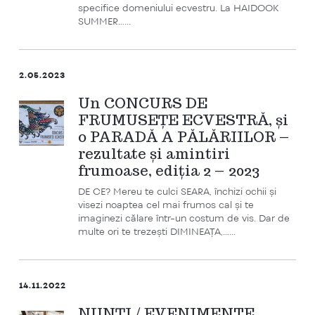
specifice domeniului ecvestru. La HAIDOOK
SUMMER…...
2.05.2023
Un CONCURS DE
FRUMUSEȚE ECVESTRĂ, și
o PARADĂ A PĂLĂRIILOR –
rezultate și amintiri
frumoase, ediția 2 – 2023
DE CE? Mereu te culci SEARA, închizi ochii și
visezi noaptea cel mai frumos cal și te
imaginezi călare într-un costum de vis. Dar de
multe ori te trezești DIMINEAȚA,…...
14.11.2022
NUNȚI / EVENIMENTE