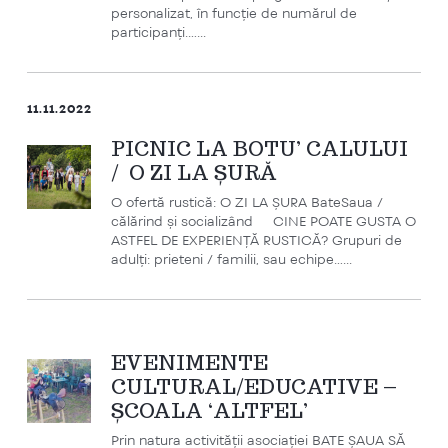
personalizat, în funcție de numărul de
participanți.…...
11.11.2022
PICNIC LA BOTU’ CALULUI
/ O ZI LA ȘURĂ
O ofertă rustică: O ZI LA ȘURA BateSaua /
călărind și socializând CINE POATE GUSTA O
ASTFEL DE EXPERIENȚĂ RUSTICĂ? Grupuri de
adulți: prieteni / familii, sau echipe…...
EVENIMENTE
CULTURAL/EDUCATIVE –
ȘCOALA ‘ALTFEL’
Prin natura activității asociației BATE ȘAUA SĂ