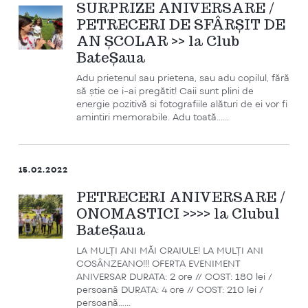
SURPRIZE ANIVERSARE /
PETRECERI DE SFÂRȘIT DE
AN ȘCOLAR >> la Club
BateȘaua
Adu prietenul sau prietena, sau adu copilul, fără
să știe ce i-ai pregătit! Caii sunt plini de
energie pozitivă si fotografiile alături de ei vor fi
amintiri memorabile. Adu toată…...
15.02.2022
PETRECERI ANIVERSARE /
ONOMASTICI >>>> la Clubul
BateȘaua
LA MULȚI ANI MĂI CRAIULE! LA MULȚI ANI
COSÂNZEANO!!! OFERTA EVENIMENT
ANIVERSAR DURATA: 2 ore // COST: 180 lei /
persoană DURATA: 4 ore // COST: 210 lei /
persoană…...