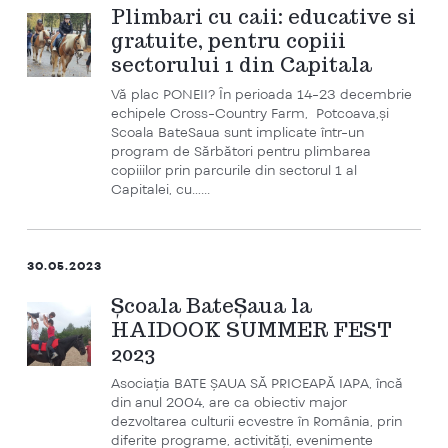
Plimbari cu caii: educative si
gratuite, pentru copiii
sectorului 1 din Capitala
Vă plac PONEII? În perioada 14-23 decembrie
echipele Cross-Country Farm, Potcoava,și
Scoala BateSaua sunt implicate într-un
program de Sărbători pentru plimbarea
copiiilor prin parcurile din sectorul 1 al
Capitalei, cu…...
30.05.2023
Școala BateȘaua la
HAIDOOK SUMMER FEST
2023
Asociația BATE ȘAUA SĂ PRICEAPĂ IAPA, încă
din anul 2004, are ca obiectiv major
dezvoltarea culturii ecvestre în România, prin
diferite programe, activități, evenimente