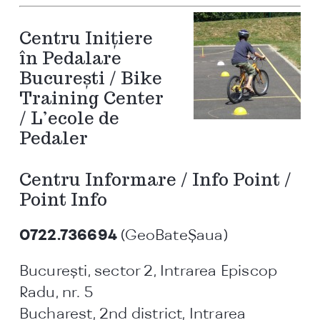
Centru Iniţiere
în Pedalare
Bucureşti / Bike
Training Center
/ L’ecole de
Pedaler
Centru Informare / Info Point /
Point Info
0722.736694
(GeoBateŞaua)
Bucureşti, sector 2, Intrarea Episcop
Radu, nr. 5
Bucharest, 2nd district, Intrarea