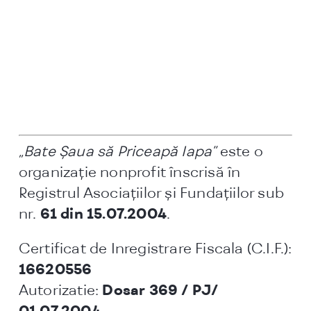
„Bate Şaua să Priceapă Iapa”
este o
organizaţie nonprofit înscrisă în
Registrul Asociaţiilor şi Fundaţiilor sub
nr.
61 din 15.07.2004
.
Certificat de Inregistrare Fiscala (C.I.F.):
16620556
Autorizatie:
Dosar 369 / PJ/
01.07.2004