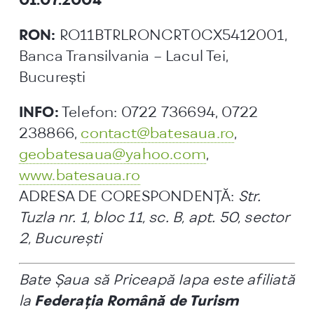
RON:
RO11BTRLRONCRT0CX5412001,
Banca Transilvania – Lacul Tei,
Bucureşti
INFO:
Telefon: 0722 736694, 0722
238866,
contact@batesaua.ro
,
geobatesaua@yahoo.com
,
www.batesaua.ro
ADRESA DE CORESPONDENȚĂ:
Str.
Tuzla nr. 1, bloc 11, sc. B, apt. 50, sector
2, Bucureşti
Bate Şaua să Priceapă Iapa este afiliată
la
Federația Română de Turism