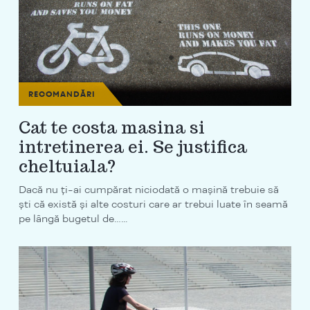
RECOMANDĂRI
Cat te costa masina si
intretinerea ei. Se justifica
cheltuiala?
Dacă nu ți-ai cumpărat niciodată o maşină trebuie să
şti că există şi alte costuri care ar trebui luate în seamă
pe lângă bugetul de…...