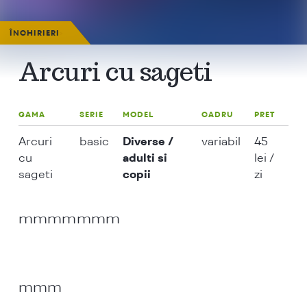
ÎNCHIRIERI
>
Arcuri cu sageti
GAMA
SERIE
MODEL
CADRU
PRET
Arcuri
basic
Diverse /
variabil
45
cu
adulti si
lei /
sageti
copii
zi
mmmmmmm
mmm