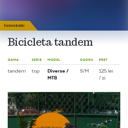
ÎNCHIRIERI
>
Bicicleta tandem
GAMA
SERIE
MODEL
CADRU
PRET
tandem
top
Diverse /
S/M
125 lei
MTB
/ zi