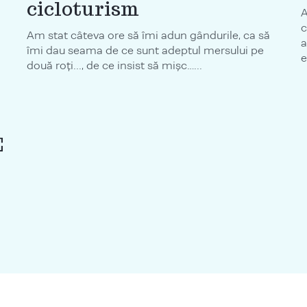
cicloturism
A
c
Am stat câteva ore să îmi adun gândurile, ca să
a
îmi dau seama de ce sunt adeptul mersului pe
e
două roţi..., de ce insist să mişc…...
E