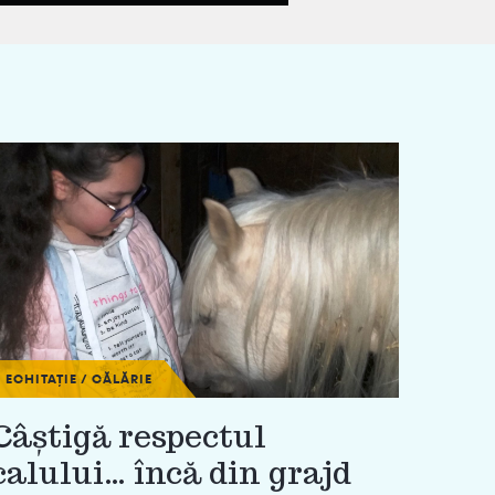
ECHITAȚIE / CĂLĂRIE
Câștigă respectul
calului… încă din grajd