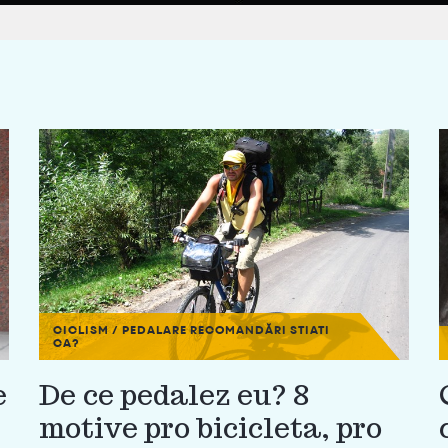
CICLISM / PEDALARE
RECOMANDĂRI
STIATI
CA?
e
De ce pedalez eu? 8
motive pro bicicleta, pro