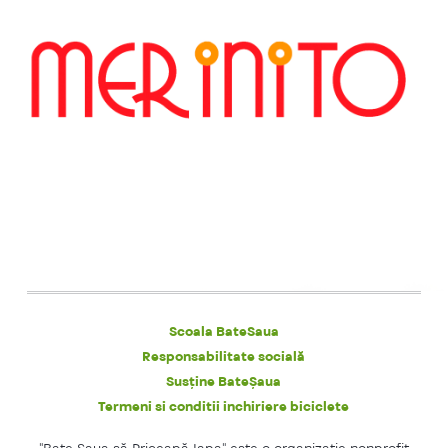
Scoala BateSaua
Responsabilitate socială
Susține BateȘaua
Termeni si conditii inchiriere biciclete
"Bate Şaua să Priceapă Iapa" este o organizaţie nonprofit