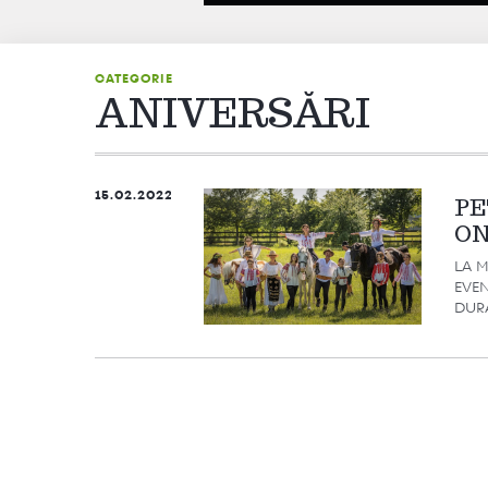
CATEGORIE
ANIVERSĂRI
15.02.2022
PE
ON
LA M
EVEN
DURA