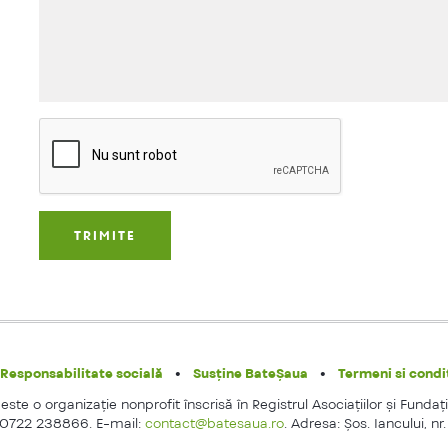
Responsabilitate socială
Susține BateȘaua
Termeni si condit
ste o organizaţie nonprofit înscrisă în Registrul Asociaţiilor şi Fundaţi
 0722 238866. E-mail:
contact@batesaua.ro
. Adresa: Şos. Iancului, nr