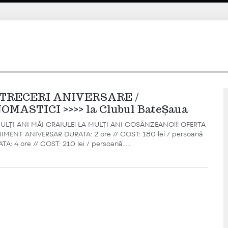
TRECERI ANIVERSARE /
OMASTICI >>>> la Clubul BateȘaua
ULȚI ANI MĂI CRAIULE! LA MULȚI ANI COSÂNZEANO!!! OFERTA
IMENT ANIVERSAR DURATA: 2 ore // COST: 180 lei / persoană
TA: 4 ore // COST: 210 lei / persoană…...