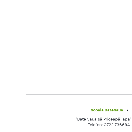
Scoala BateSaua
"Bate Şaua să Priceapă Iapa" e
Telefon: 0722 736694,