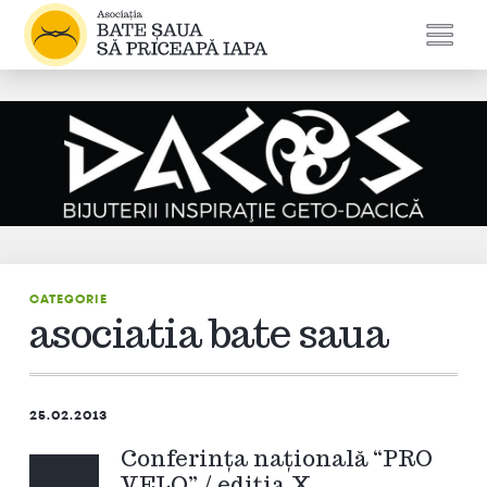
CATEGORIE
asociatia bate saua
25.02.2013
Conferinţa naţională “PRO
VELO” / ediţia X