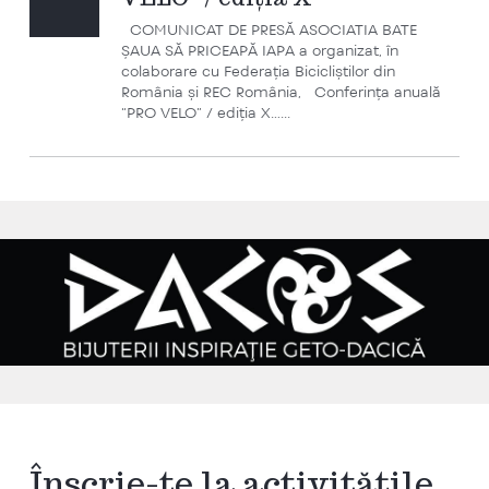
COMUNICAT DE PRESĂ ASOCIATIA BATE
ŞAUA SĂ PRICEAPĂ IAPA a organizat, în
colaborare cu Federaţia Bicicliştilor din
România şi REC România, Conferinţa anuală
“PRO VELO” / ediţia X…...
Înscrie-te la activitățile