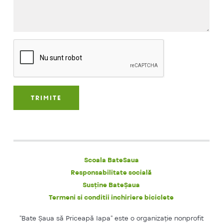
Scoala BateSaua
Responsabilitate socială
Susține BateȘaua
Termeni si conditii inchiriere biciclete
"Bate Şaua să Priceapă Iapa" este o organizaţie nonprofit