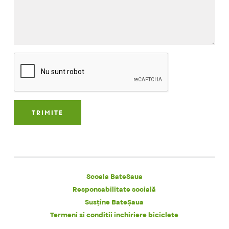
Scoala BateSaua
Responsabilitate socială
Susține BateȘaua
Termeni si conditii inchiriere biciclete