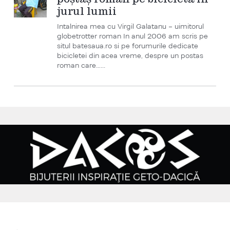
jurul lumii
Intalnirea mea cu Virgil Galatanu – uimitorul
globetrotter roman In anul 2006 am scris pe
situl batesaua.ro si pe forumurile dedicate
bicicletei din acea vreme, despre un postas
roman care…...