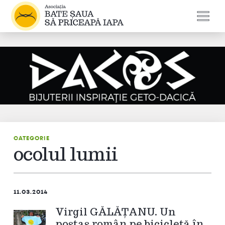
CATEGORIE
ocolul lumii
11.03.2014
Virgil GĂLĂŢANU. Un
poștaș român pe bicicletă în