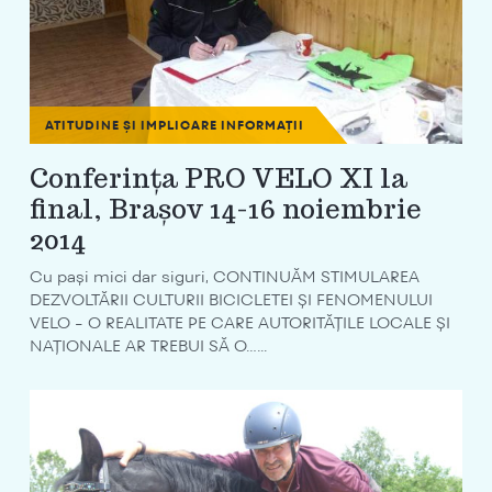
ATITUDINE ȘI IMPLICARE
INFORMAȚII
Conferința PRO VELO XI la
final, Brașov 14-16 noiembrie
2014
Cu pași mici dar siguri, CONTINUĂM STIMULAREA
DEZVOLTĂRII CULTURII BICICLETEI ȘI FENOMENULUI
VELO - O REALITATE PE CARE AUTORITĂȚILE LOCALE ȘI
NAȚIONALE AR TREBUI SĂ O…...