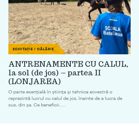
ECHITAȚIE / CĂLĂRIE
ANTRENAMENTE CU CALUL,
la sol (de jos) – partea II
(LONJAREA)
O parte esențială în știința și tehnica ecvestră o
reprezintă lucrul cu calul de jos, înainte de a lucra de
sus, din șa. Ce beneficii…...