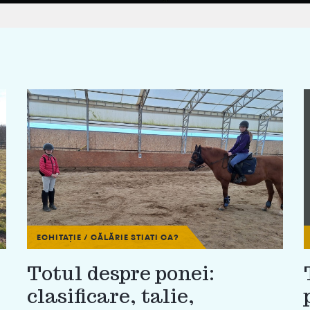
ECHITAȚIE / CĂLĂRIE
STIATI CA?
Totul despre ponei:
clasificare, talie,