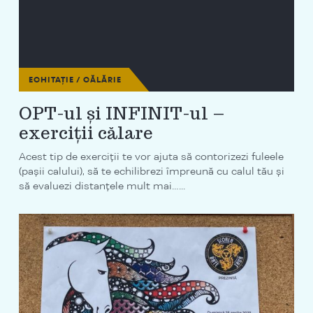
ECHITAȚIE / CĂLĂRIE
OPT-ul și INFINIT-ul –
exerciții călare
Acest tip de exerciții te vor ajuta să contorizezi fuleele
(pașii calului), să te echilibrezi împreună cu calul tău și
să evaluezi distanțele mult mai…...