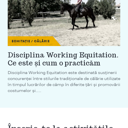
ECHITAȚIE / CĂLĂRIE
Disciplina Working Equitation.
Ce este și cum o practicăm
Disciplina Working Equitation este destinată susținerii
concurenței între stilurile tradiționale de călărie utilizate
în timpul lucrărilor de câmp în diferite țări și promovării
costumelor și…...