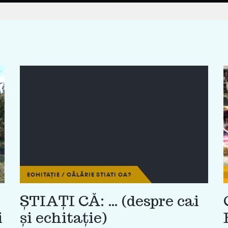
ECHITAȚIE / CĂLĂRIE
STIATI CA?
ȘTIAȚI CĂ: … (despre cai
i
și echitație)