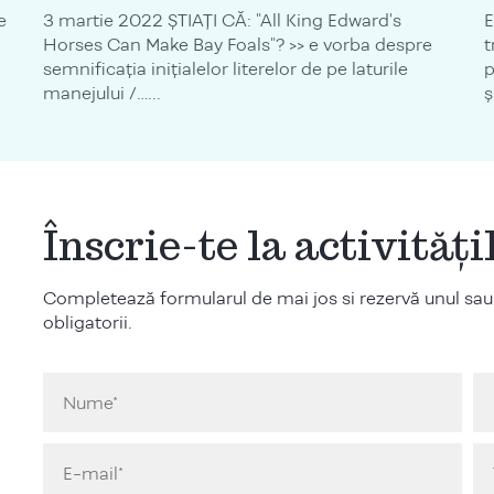
e
3 martie 2022 ȘTIAȚI CĂ: "All King Edward's
E
Horses Can Make Bay Foals"? >> e vorba despre
t
semnificația inițialelor literelor de pe laturile
p
manejului /…...
ş
Înscrie-te la activităț
Completează formularul de mai jos si rezervă unul sau
obligatorii.