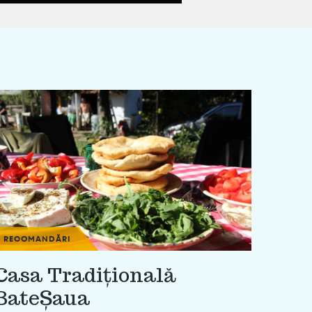
RECOMANDĂRI
Casa Tradiţională
BateŞaua