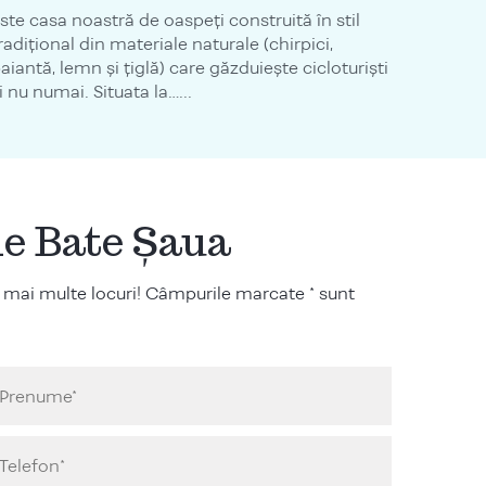
ste casa noastră de oaspeţi construită în stil
radiţional din materiale naturale (chirpici,
aiantă, lemn şi ţiglă) care găzduieşte cicloturişti
i nu numai. Situata la…...
ile Bate Șaua
 mai multe locuri! Câmpurile marcate * sunt