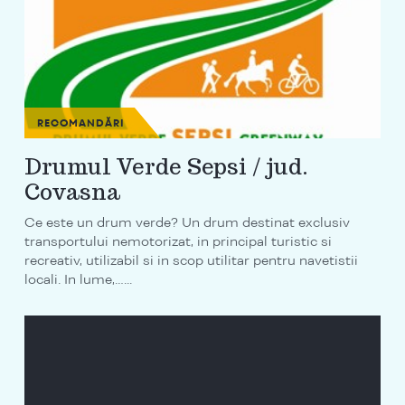
RECOMANDĂRI
Drumul Verde Sepsi / jud.
Covasna
Ce este un drum verde? Un drum destinat exclusiv
transportului nemotorizat, in principal turistic si
recreativ, utilizabil si in scop utilitar pentru navetistii
locali. In lume,…...