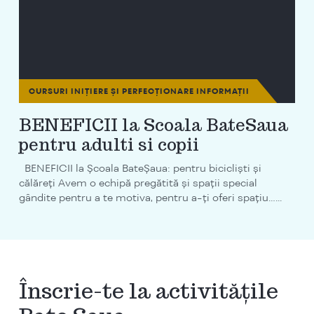
CURSURI INIȚIERE ȘI PERFECȚIONARE
INFORMAȚII
BENEFICII la Scoala BateSaua
pentru adulti si copii
BENEFICII la Școala BateȘaua: pentru bicicliști și
călăreți Avem o echipă pregătită și spații special
gândite pentru a te motiva, pentru a-ți oferi spațiu…...
Înscrie-te la activitățile