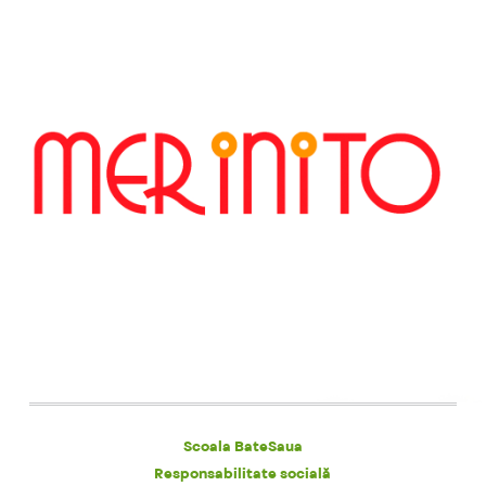
Scoala BateSaua
Responsabilitate socială