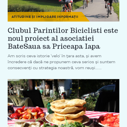
ATITUDINE ȘI IMPLICARE
INFORMAȚII
Clubul Parintilor Biciclisti este
noul proiect al asociatiei
BateSaua sa Priceapa Iapa
Am scris ceva istorie 'velo' în țara asta, și avem
încredere că dacă ne propunem ceva serios și suntem
consecvenți cu strategia noastră, vom reuși.…...