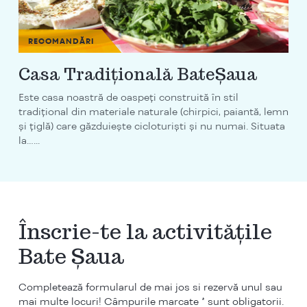
RECOMANDĂRI
Casa Tradiţională BateŞaua
Este casa noastră de oaspeţi construită în stil
tradiţional din materiale naturale (chirpici, paiantă, lemn
şi ţiglă) care găzduieşte cicloturişti şi nu numai. Situata
la…...
Înscrie-te la activitățile
Bate Șaua
Completează formularul de mai jos si rezervă unul sau
mai multe locuri! Câmpurile marcate * sunt obligatorii.