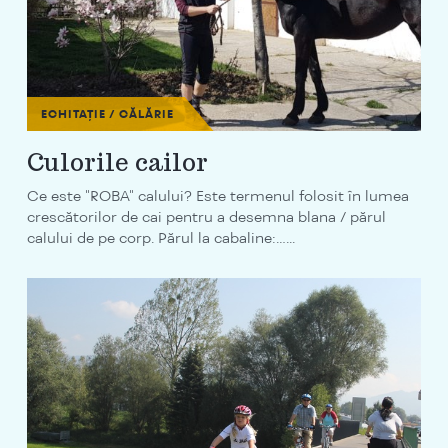
ECHITAȚIE / CĂLĂRIE
Culorile cailor
Ce este "ROBA" calului? Este termenul folosit în lumea
crescătorilor de cai pentru a desemna blana / părul
calului de pe corp. Părul la cabaline:…...