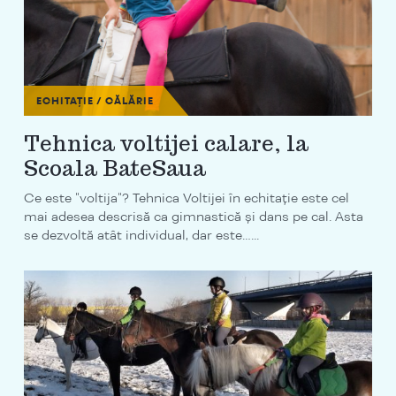
ECHITAȚIE / CĂLĂRIE
Tehnica voltijei calare, la
Scoala BateSaua
Ce este "voltija"? Tehnica Voltijei în echitație este cel
mai adesea descrisă ca gimnastică și dans pe cal. Asta
se dezvoltă atât individual, dar este…...