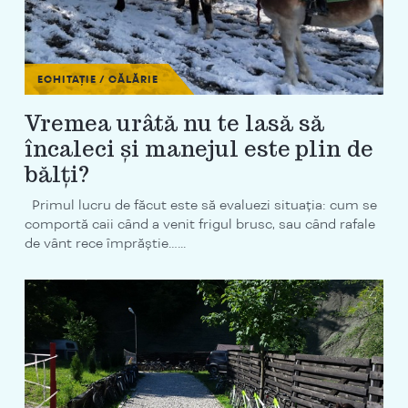
ECHITAȚIE / CĂLĂRIE
Vremea urâtă nu te lasă să
încaleci și manejul este plin de
bălți?
Primul lucru de făcut este să evaluezi situația: cum se
comportă caii când a venit frigul brusc, sau când rafale
de vânt rece împrăștie…...