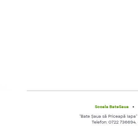
Scoala BateSaua
"Bate Şaua să Priceapă Iapa" e
Telefon: 0722 736694,