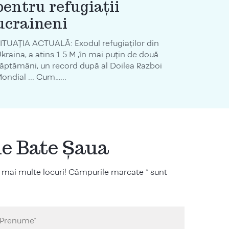
pentru refugiații
ucraineni
ITUAȚIA ACTUALĂ: Exodul refugiaților din
kraina, a atins 1.5 M ,în mai puțin de două
ăptămâni, un record după al Doilea Razboi
ondial ... Cum…...
ile Bate Șaua
 mai multe locuri! Câmpurile marcate * sunt