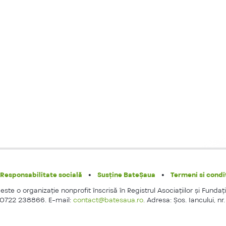
Responsabilitate socială
Susține BateȘaua
Termeni si condit
ste o organizaţie nonprofit înscrisă în Registrul Asociaţiilor şi Fundaţi
 0722 238866. E-mail:
contact@batesaua.ro
. Adresa: Şos. Iancului, nr