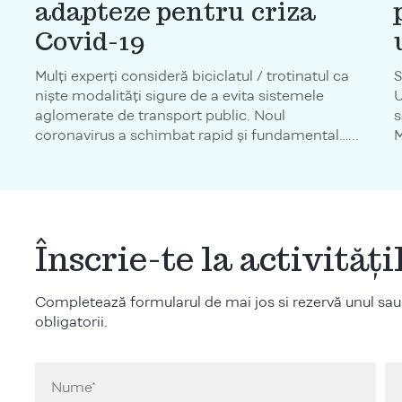
adapteze pentru criza
Covid-19
Mulți experți consideră biciclatul / trotinatul ca
S
niște modalități sigure de a evita sistemele
U
aglomerate de transport public. Noul
s
coronavirus a schimbat rapid și fundamental…...
M
Înscrie-te la activităț
Completează formularul de mai jos si rezervă unul sau
obligatorii.