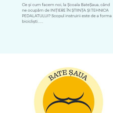
Ce și cum facem noi, la Școala BateȘaua, când
ne ocupăm de INIȚIERE ÎN ȘTIINȚA ȘI TEHNICA
PEDALATULUI? Scopul instruirii este de a forma
bicicliști…...