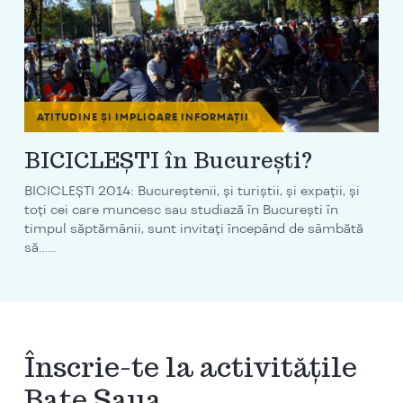
ATITUDINE ȘI IMPLICARE
INFORMAȚII
BICICLEŞTI în București?
BICICLEŞTI 2014: Bucureştenii, și turiștii, și expații, și
toți cei care muncesc sau studiază în București în
timpul săptămânii, sunt invitaţi începând de sâmbătă
să…...
Înscrie-te la activitățile
Bate Șaua