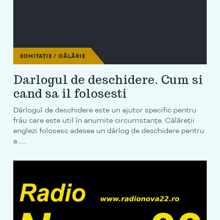
ECHITAȚIE / CĂLĂRIE
Darlogul de deschidere. Cum si
cand sa il folosesti
Dârlogul de deschidere este un ajutor specific pentru
frâu care este util în anumite circumstanțe. Călăreții
englezi folosesc adesea un dârlog de deschidere pentru
a…...