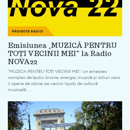
PROIECTE RADIO
Emisiunea „MUZICĂ PENTRU
TOȚI VECINII MEI” la Radio
NOVA22
"MUZICA PENTRU TOȚI VECINII MEI": un amestec
complex de (auto-)ironie, energie, muzică și stiluri care
îi sperie de obicei pe vecinii lipsiți de cultură
muzicală…...