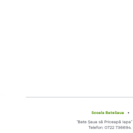
Scoala BateSaua
"Bate Şaua să Priceapă Iapa" e
Telefon: 0722 736694,