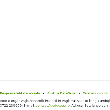
Responsabilitate socială
Susține BateȘaua
Termeni si condit
ste o organizaţie nonprofit înscrisă în Registrul Asociaţiilor şi Fundaţi
 0722 238866. E-mail:
contact@batesaua.ro
. Adresa: Şos. Iancului, nr