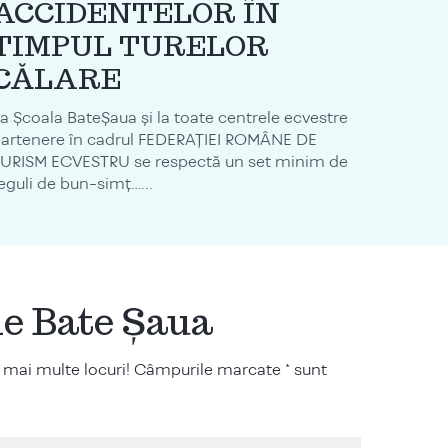
ACCIDENTELOR ÎN
TIMPUL TURELOR
CĂLARE
a Școala BateȘaua și la toate centrele ecvestre
artenere în cadrul FEDERAȚIEI ROMÂNE DE
URISM ECVESTRU se respectă un set minim de
eguli de bun-simț…...
ile Bate Șaua
 mai multe locuri! Câmpurile marcate * sunt