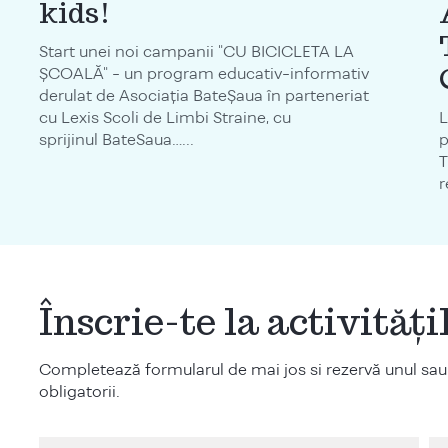
kids!
Start unei noi campanii "CU BICICLETA LA
ȘCOALĂ" - un program educativ-informativ
derulat de Asociația BateȘaua în parteneriat
cu Lexis Scoli de Limbi Straine, cu
L
sprijinul BateSaua…...
p
T
r
Înscrie-te la activităț
Completează formularul de mai jos si rezervă unul sau
obligatorii.