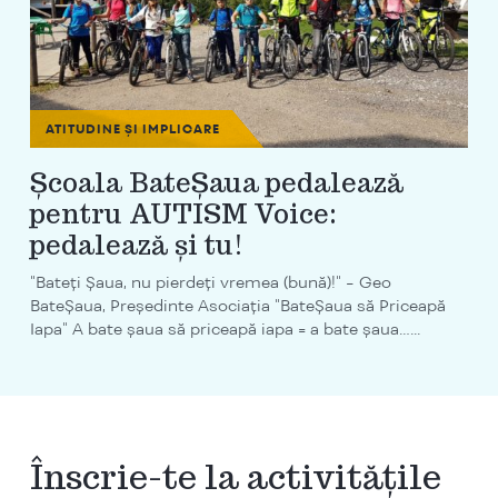
ATITUDINE ȘI IMPLICARE
Școala BateȘaua pedalează
pentru AUTISM Voice:
pedalează și tu!
"Bateți Șaua, nu pierdeți vremea (bună)!" - Geo
BateȘaua, Președinte Asociația "BateȘaua să Priceapă
Iapa" A bate şaua să priceapă iapa = a bate şaua…...
Înscrie-te la activitățile