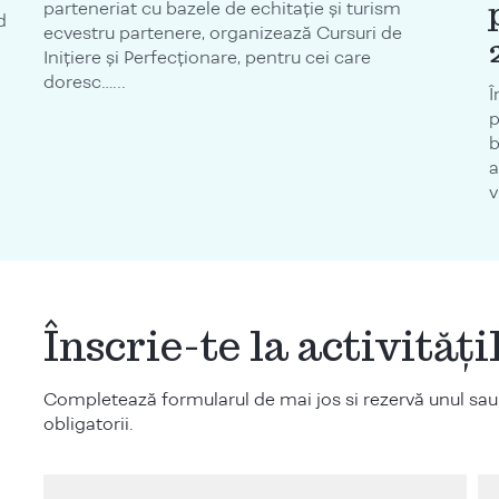
parteneriat cu bazele de echitație și turism
d
ecvestru partenere, organizează Cursuri de
Inițiere și Perfecționare, pentru cei care
doresc…...
Î
p
b
a
v
Înscrie-te la activităț
Completează formularul de mai jos si rezervă unul sau
obligatorii.