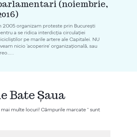
parlamentari (noiembrie,
2016)
n 2005 organizam proteste prin București
entru a se ridica interdicția circulației
icicliștilor pe marile artere ale Capitalei. NU
veam nicio 'acoperire' organizațională, sau
reo…...
ile Bate Șaua
 mai multe locuri! Câmpurile marcate * sunt