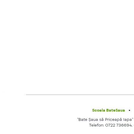
Scoala BateSaua
"Bate Şaua să Priceapă Iapa" e
Telefon: 0722 736694,