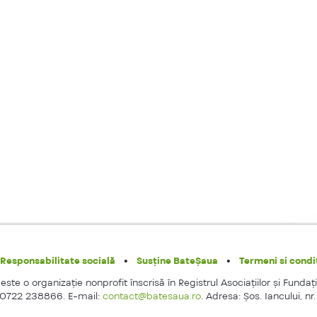
Responsabilitate socială
Susține BateȘaua
Termeni si condit
ste o organizaţie nonprofit înscrisă în Registrul Asociaţiilor şi Fundaţi
 0722 238866. E-mail:
contact@batesaua.ro
. Adresa: Şos. Iancului, nr