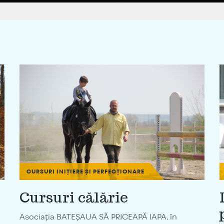
CURSURI INIȚIERE ȘI PERFECȚIONARE
Cursuri călărie
Asociația BATEȘAUA SĂ PRICEAPĂ IAPA, în