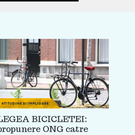
ATITUDINE ȘI IMPLICARE
LEGEA BICICLETEI:
propunere ONG catre