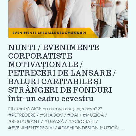
EVENIMENTE SPECIALE
RECOMANDĂRI
NUNȚI / EVENIMENTE
CORPORATISTE
MOTIVAȚIONALE /
PETRECERI DE LANSARE /
BALURI CARITABILE ȘI
STRÂNGERI DE FONDURI
într-un cadru ecvestru
FII atent/ă AICI: nu cumva cauți așa ceva???
#PETRECERE / #SNAGOV / #CAI / #MUZICĂ /
#RESTAURANT / #TERASĂ / #ACROBAȚII /
#EVENIMENTSPECIAL/ #FASHIONDESIGN MUZICĂ:…...