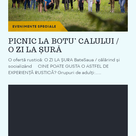
EVENIMENTE SPECIALE
PICNIC LA BOTU’ CALULUI /
O ZI LA ȘURĂ
O ofertă rustică: O ZI LA ȘURA BateSaua / călărind și
socializând CINE POATE GUSTA O ASTFEL DE
EXPERIENȚĂ RUSTICĂ? Grupuri de adulți:…...