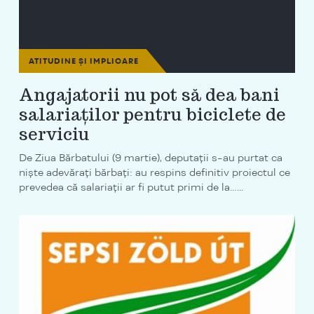
ATITUDINE ȘI IMPLICARE
Angajatorii nu pot să dea bani
salariaților pentru biciclete de
serviciu
De Ziua Bărbatului (9 martie), deputații s-au purtat ca
niște adevărați bărbați: au respins definitiv proiectul ce
prevedea că salariații ar fi putut primi de la…...