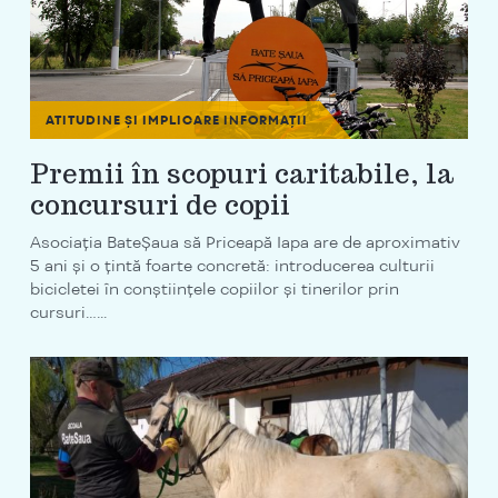
ATITUDINE ȘI IMPLICARE
INFORMAȚII
Premii în scopuri caritabile, la
concursuri de copii
Asociația BateȘaua să Priceapă Iapa are de aproximativ
5 ani și o țintă foarte concretă: introducerea culturii
bicicletei în conștiințele copiilor și tinerilor prin
cursuri…...