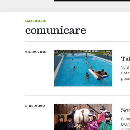
CATEGORIE
comunicare
28.02.2018
Tab
Veri
BateȘ
pasio
5.06.2020
Sc
Școa
DOAR
ACTIV