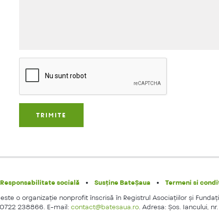
Responsabilitate socială
Susține BateȘaua
Termeni si condit
ste o organizaţie nonprofit înscrisă în Registrul Asociaţiilor şi Fundaţi
 0722 238866. E-mail:
contact@batesaua.ro
. Adresa: Şos. Iancului, nr