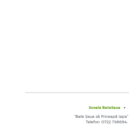
Scoala BateSaua
"Bate Şaua să Priceapă Iapa" e
Telefon: 0722 736694,