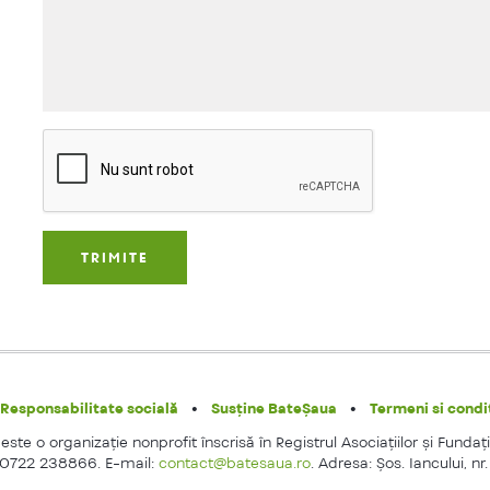
Responsabilitate socială
Susține BateȘaua
Termeni si condit
ste o organizaţie nonprofit înscrisă în Registrul Asociaţiilor şi Fundaţi
 0722 238866. E-mail:
contact@batesaua.ro
. Adresa: Şos. Iancului, nr