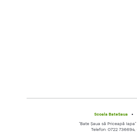
Scoala BateSaua
"Bate Şaua să Priceapă Iapa" e
Telefon: 0722 736694,