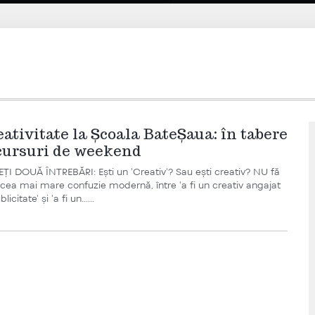
eativitate la Școala BateȘaua: în tabere
 cursuri de weekend
ȚI DOUĂ ÎNTREBĂRI: Ești un 'Creativ'? Sau ești creativ? NU fă
u cea mai mare confuzie modernă, între 'a fi un creativ angajat
blicitate' și 'a fi un…...