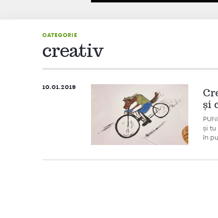
CATEGORIE
creativ
10.01.2019
Cr
și
PUNE
și t
în pu