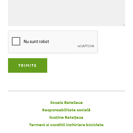
Scoala BateSaua
Responsabilitate socială
Susține BateȘaua
Termeni si conditii inchiriere biciclete