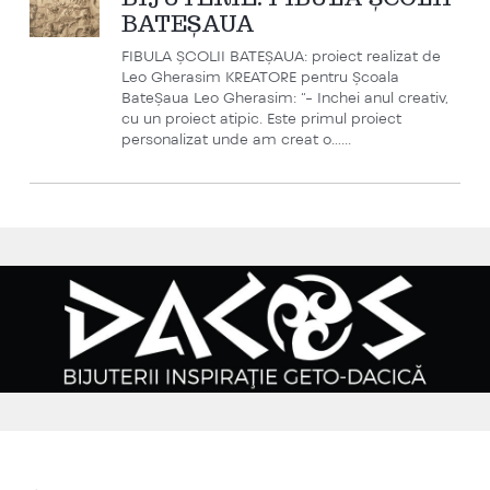
BATEȘAUA
FIBULA ȘCOLII BATEȘAUA: proiect realizat de
Leo Gherasim KREATORE pentru Școala
BateȘaua Leo Gherasim: “- Inchei anul creativ,
cu un proiect atipic. Este primul proiect
personalizat unde am creat o…...