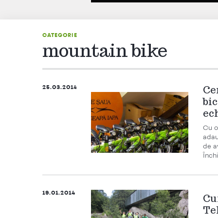
CATEGORIE
mountain bike
25.03.2014
Cen
bic
ec
Cu o 
adau
de a
Închi
19.01.2014
Cur
Te