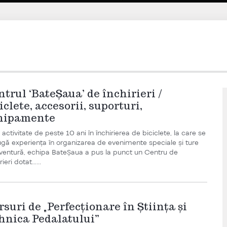
trul ‘BateȘaua’ de închirieri /
iclete, accesorii, suporturi,
hipamente
activitate de peste 10 ani în închirierea de biciclete, la care se
gă experiența în organizarea de evenimente speciale și ture
ventură, echipa BateȘaua a pus la punct un Centru de
rieri dotat…...
suri de „Perfecționare în Ştiinţa şi
hnica Pedalatului”