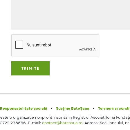
Responsabilitate socială
Susține BateȘaua
Termeni si condit
ste o organizaţie nonprofit înscrisă în Registrul Asociaţiilor şi Fundaţi
 0722 238866. E-mail:
contact@batesaua.ro
. Adresa: Şos. Iancului, nr