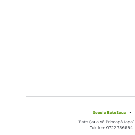
Scoala BateSaua
"Bate Şaua să Priceapă Iapa" e
Telefon: 0722 736694,