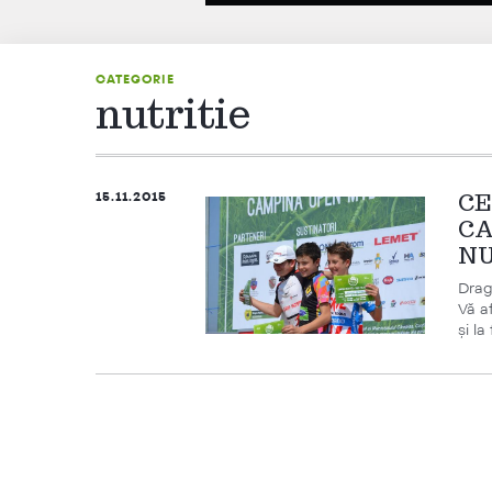
CATEGORIE
nutritie
15.11.2015
CE
CA
N
Dragi
Vă af
și la