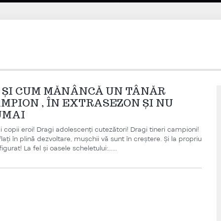
 ȘI CUM MĂNÂNCĂ UN TÂNĂR
MPION , ÎN EXTRASEZON ȘI NU
UMAI
 copii eroi! Dragi adolescenți cutezători! Dragi tineri campioni!
lați în plină dezvoltare, mușchii vă sunt în creștere. Și la propriu
 figurat! La fel și oasele scheletului:…...