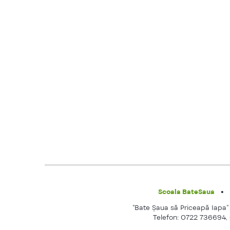
Scoala BateSaua
"Bate Şaua să Priceapă Iapa" e
Telefon: 0722 736694,