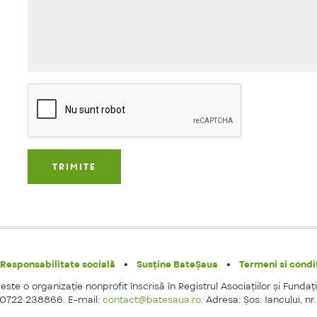
Responsabilitate socială
Susține BateȘaua
Termeni si condit
ste o organizaţie nonprofit înscrisă în Registrul Asociaţiilor şi Fundaţi
 0722 238866. E-mail:
contact@batesaua.ro
. Adresa: Şos. Iancului, nr