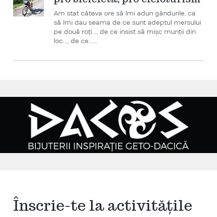
Am stat câteva ore să îmi adun gândurile, ca
să îmi dau seama de ce sunt adeptul mersului
pe două roţi..., de ce insist să mişc munţii din
loc..., de ce…...
Înscrie-te la activitățile