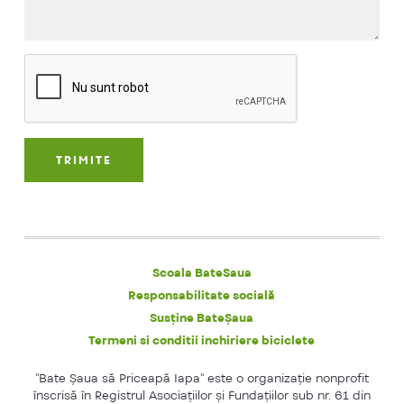
Scoala BateSaua
Responsabilitate socială
Susține BateȘaua
Termeni si conditii inchiriere biciclete
"Bate Şaua să Priceapă Iapa" este o organizaţie nonprofit
înscrisă în Registrul Asociaţiilor şi Fundaţiilor sub nr. 61 din