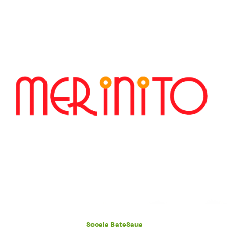
Scoala BateSaua