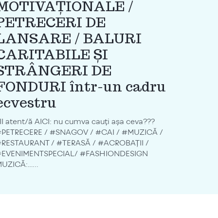
MOTIVAȚIONALE /
PETRECERI DE
LANSARE / BALURI
CARITABILE ȘI
STRÂNGERI DE
FONDURI într-un cadru
ecvestru
II atent/ă AICI: nu cumva cauți așa ceva???
PETRECERE / #SNAGOV / #CAI / #MUZICĂ /
RESTAURANT / #TERASĂ / #ACROBAȚII /
#EVENIMENTSPECIAL/ #FASHIONDESIGN
UZICĂ:…...