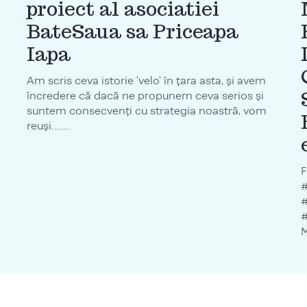
proiect al asociatiei
BateSaua sa Priceapa
Iapa
Am scris ceva istorie 'velo' în țara asta, și avem
încredere că dacă ne propunem ceva serios și
suntem consecvenți cu strategia noastră, vom
reuși.…...
F
#
#
M