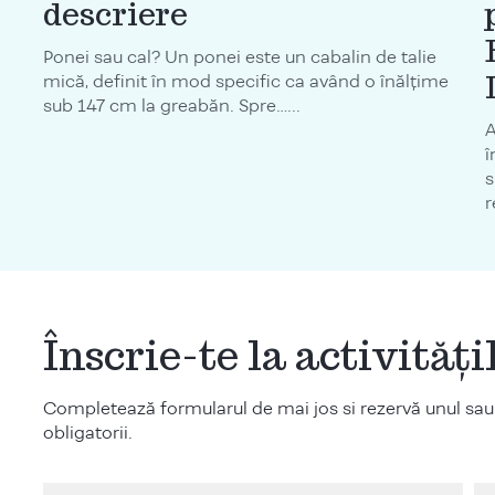
descriere
Ponei sau cal? Un ponei este un cabalin de talie
mică, definit în mod specific ca având o înălțime
sub 147 cm la greabăn. Spre…...
A
î
s
r
Înscrie-te la activităț
Completează formularul de mai jos si rezervă unul sau
obligatorii.