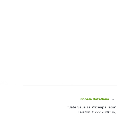
Scoala BateSaua
"Bate Şaua să Priceapă Iapa" e
Telefon: 0722 736694,