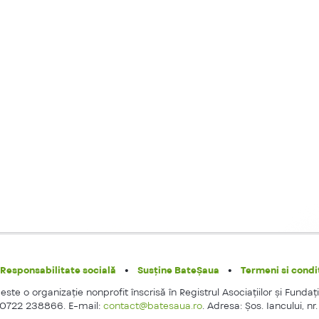
Responsabilitate socială
Susține BateȘaua
Termeni si condit
ste o organizaţie nonprofit înscrisă în Registrul Asociaţiilor şi Fundaţi
 0722 238866. E-mail:
contact@batesaua.ro
. Adresa: Şos. Iancului, nr