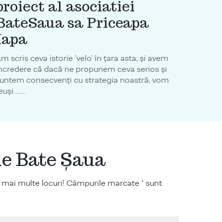
proiect al asociatiei
BateSaua sa Priceapa
Iapa
m scris ceva istorie 'velo' în țara asta, și avem
ncredere că dacă ne propunem ceva serios și
untem consecvenți cu strategia noastră, vom
euși.…...
ile Bate Șaua
 mai multe locuri! Câmpurile marcate * sunt