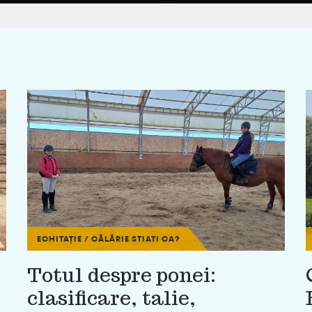
ECHITAȚIE / CĂLĂRIE
STIATI CA?
Totul despre ponei:
clasificare, talie,