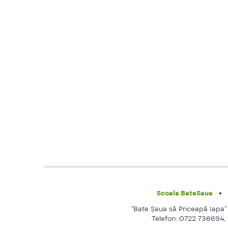
Scoala BateSaua
"Bate Şaua să Priceapă Iapa" e
Telefon: 0722 736694,