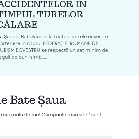
ACCIDENTELOR ÎN
TIMPUL TURELOR
CĂLARE
a Școala BateȘaua și la toate centrele ecvestre
artenere în cadrul FEDERAȚIEI ROMÂNE DE
URISM ECVESTRU se respectă un set minim de
eguli de bun-simț…...
ile Bate Șaua
 mai multe locuri! Câmpurile marcate * sunt