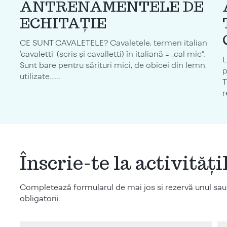
ANTRENAMENTELE DE
ECHITAȚIE
CE SUNT CAVALETELE? Cavaletele, termen italian
'cavaletti' (scris și cavalletti) în italiană = „cal mic”.
L
Sunt bare pentru sărituri mici, de obicei din lemn,
p
utilizate…...
T
r
Înscrie-te la activităț
Completează formularul de mai jos si rezervă unul sau
obligatorii.