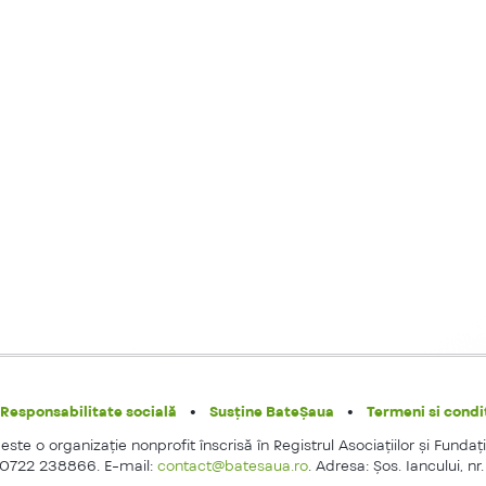
Responsabilitate socială
Susține BateȘaua
Termeni si condit
ste o organizaţie nonprofit înscrisă în Registrul Asociaţiilor şi Fundaţi
 0722 238866. E-mail:
contact@batesaua.ro
. Adresa: Şos. Iancului, nr