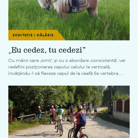
ECHITAȚIE / CĂLĂRIE
„Eu cedez, tu cedezi”
Cu mâini care ‚simt’, și cu o abordare ‚consistentă’, vei
redefini poziționarea capului calului la verticală,
învățându-l să flexeze capul de la ceafă (la vertebra…...