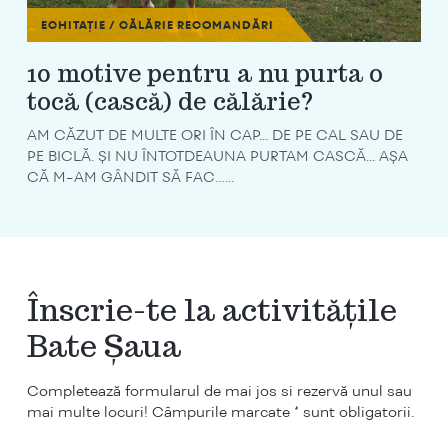
ECHITAȚIE / CĂLĂRIE
RECOMANDĂRI
10 motive pentru a nu purta o
tocă (cască) de călărie?
AM CĂZUT DE MULTE ORI ÎN CAP... DE PE CAL SAU DE
PE BICLĂ. ȘI NU ÎNTOTDEAUNA PURTAM CASCĂ... AȘA
CĂ M-AM GÂNDIT SĂ FAC…...
Înscrie-te la activitățile
Bate Șaua
Completează formularul de mai jos si rezervă unul sau
mai multe locuri! Câmpurile marcate * sunt obligatorii.