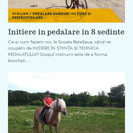
CICLISM / PEDALARE
CURSURI INIȚIERE ȘI
PERFECȚIONARE
Initiere in pedalare in 8 sedinte
Ce și cum facem noi, la Școala BateȘaua, când ne
ocupăm de INIȚIERE ÎN ȘTIINȚA ȘI TEHNICA
PEDALATULUI? Scopul instruirii este de a forma
bicicliști…...