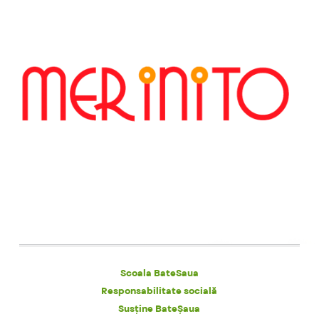
Scoala BateSaua
Responsabilitate socială
Susține BateȘaua