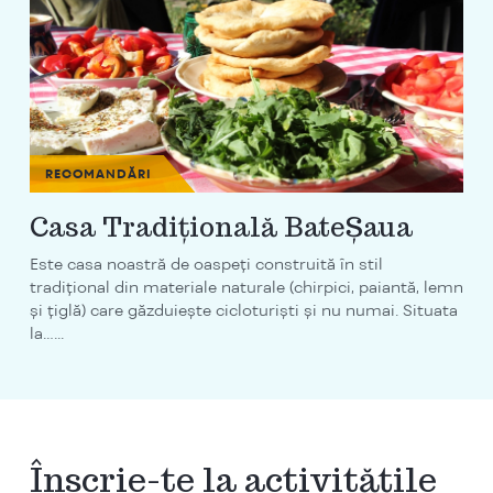
RECOMANDĂRI
Casa Tradiţională BateŞaua
Este casa noastră de oaspeţi construită în stil
tradiţional din materiale naturale (chirpici, paiantă, lemn
şi ţiglă) care găzduieşte cicloturişti şi nu numai. Situata
la…...
Înscrie-te la activitățile