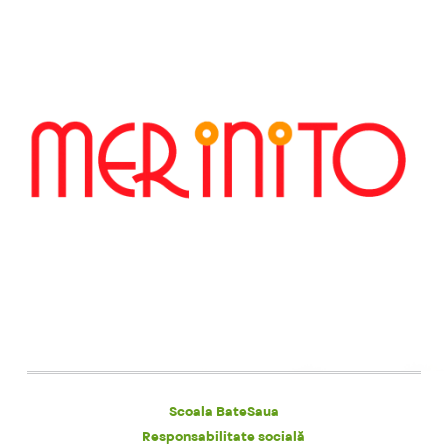
Scoala BateSaua
Responsabilitate socială