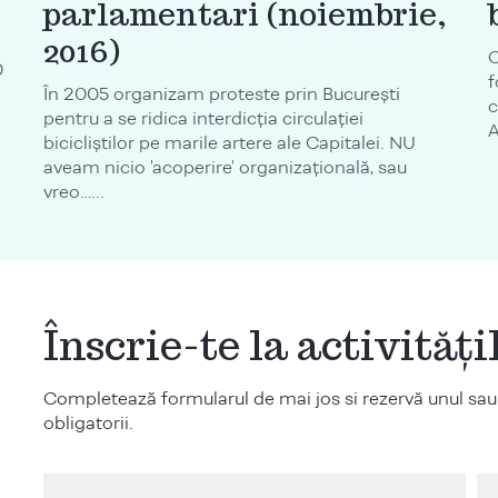
parlamentari (noiembrie,
2016)
C
0
f
În 2005 organizam proteste prin București
c
pentru a se ridica interdicția circulației
A
bicicliștilor pe marile artere ale Capitalei. NU
aveam nicio 'acoperire' organizațională, sau
vreo…...
Înscrie-te la activităț
Completează formularul de mai jos si rezervă unul sau
obligatorii.