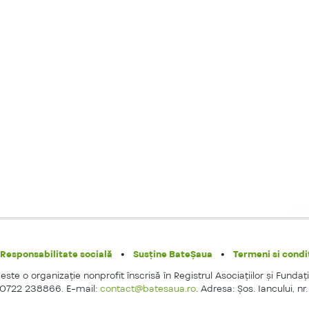
Responsabilitate socială
Susține BateȘaua
Termeni si condit
ste o organizaţie nonprofit înscrisă în Registrul Asociaţiilor şi Fundaţi
 0722 238866. E-mail:
contact@batesaua.ro
. Adresa: Şos. Iancului, nr