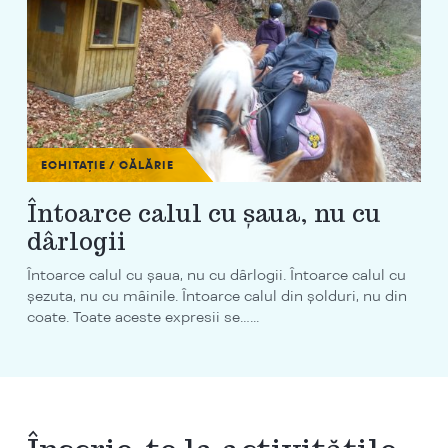
ECHITAȚIE / CĂLĂRIE
Întoarce calul cu șaua, nu cu
dârlogii
Întoarce calul cu șaua, nu cu dârlogii. Întoarce calul cu
șezuta, nu cu mâinile. Întoarce calul din șolduri, nu din
coate. Toate aceste expresii se…...