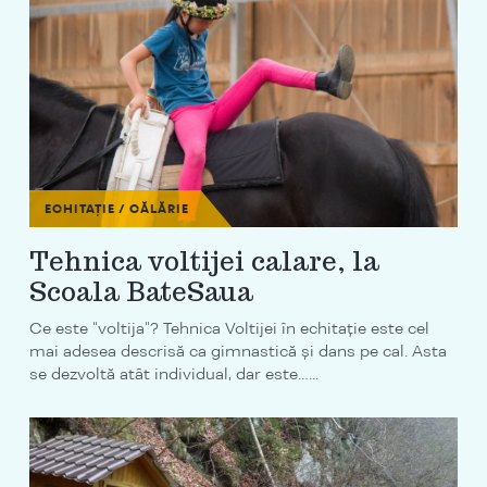
ECHITAȚIE / CĂLĂRIE
Tehnica voltijei calare, la
Scoala BateSaua
Ce este "voltija"? Tehnica Voltijei în echitație este cel
mai adesea descrisă ca gimnastică și dans pe cal. Asta
se dezvoltă atât individual, dar este…...