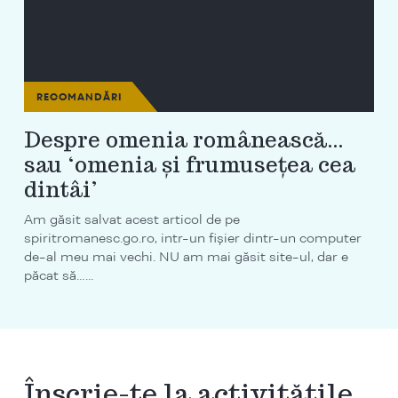
RECOMANDĂRI
Despre omenia românească…
sau ‘omenia și frumusețea cea
dintâi’
Am găsit salvat acest articol de pe
spiritromanesc.go.ro, intr-un fișier dintr-un computer
de-al meu mai vechi. NU am mai găsit site-ul, dar e
păcat să…...
Înscrie-te la activitățile