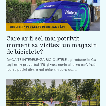
CICLISM / PEDALARE
RECOMANDĂRI
Care ar fi cel mai potrivit
moment sa vizitezi un magazin
de biciclete?
DACĂ TE INTERESEAZĂ BICICLETELE... și reducerile Cu
toții știm proverbul "Fă-ți vara sanie și iarna car", însă
foarte puțini dintre noi chiar țin cont de…...