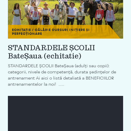
ECHITAȚIE / CĂLĂRIE
CURSURI INIȚIERE ȘI
PERFECȚIONARE
STANDARDELE ȘCOLII
BateȘaua (echitatie)
STANDARDELE ȘCOLII BateȘaua (adulți sau copii):
categorii, nivele de competență, durata ședințelor de
antrenament Ai aici o listă detaliată a BENEFICIILOR
antrenamentelor la noi! …...