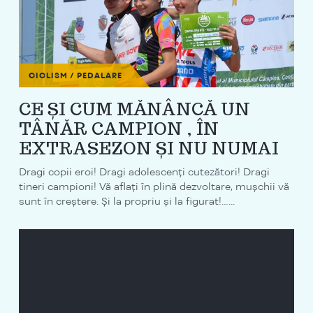
CICLISM / PEDALARE
CE ȘI CUM MĂNÂNCĂ UN
TÂNĂR CAMPION , ÎN
EXTRASEZON ȘI NU NUMAI
Dragi copii eroi! Dragi adolescenți cutezători! Dragi
tineri campioni! Vă aflați în plină dezvoltare, mușchii vă
sunt în creștere. Și la propriu și la figurat!…...