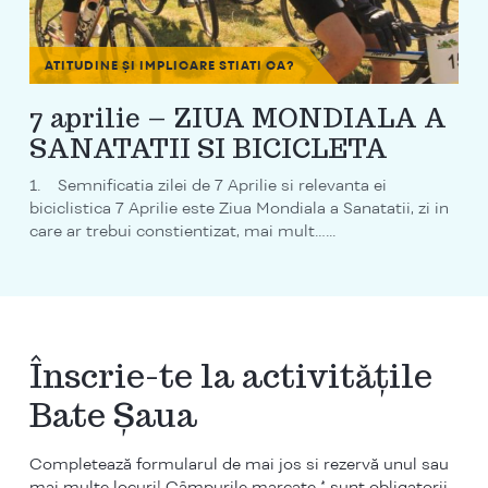
ATITUDINE ȘI IMPLICARE
STIATI CA?
7 aprilie – ZIUA MONDIALA A
SANATATII SI BICICLETA
1. Semnificatia zilei de 7 Aprilie si relevanta ei
biciclistica 7 Aprilie este Ziua Mondiala a Sanatatii, zi in
care ar trebui constientizat, mai mult…...
Înscrie-te la activitățile
Bate Șaua
Completează formularul de mai jos si rezervă unul sau
mai multe locuri! Câmpurile marcate * sunt obligatorii.