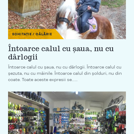
ECHITAȚIE / CĂLĂRIE
Întoarce calul cu șaua, nu cu
dârlogii
Întoarce calul cu șaua, nu cu dârlogii. Întoarce calul cu
șezuta, nu cu mâinile. Întoarce calul din șolduri, nu din
coate. Toate aceste expresii se…...