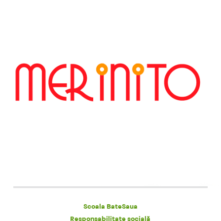
Scoala BateSaua
Responsabilitate socială