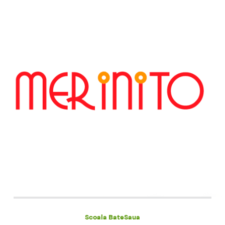
Scoala BateSaua