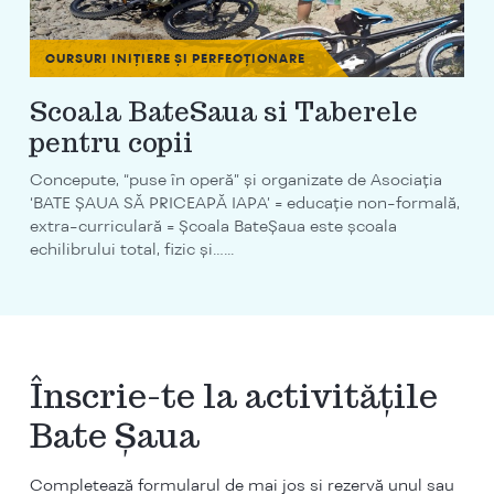
CURSURI INIȚIERE ȘI PERFECȚIONARE
Scoala BateSaua si Taberele
pentru copii
Concepute, “puse în operă” și organizate de Asociația
‘BATE ȘAUA SĂ PRICEAPĂ IAPA’ = educație non-formală,
extra-curriculară = Școala BateȘaua este școala
echilibrului total, fizic și…...
Înscrie-te la activitățile
Bate Șaua
Completează formularul de mai jos si rezervă unul sau