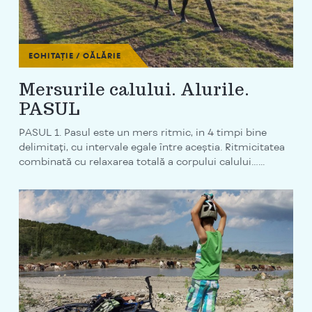
ECHITAȚIE / CĂLĂRIE
Mersurile calului. Alurile.
PASUL
PASUL 1. Pasul este un mers ritmic, in 4 timpi bine
delimitaţi, cu intervale egale între aceştia. Ritmicitatea
combinată cu relaxarea totală a corpului calului…...