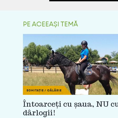
PE ACEEAȘI TEMĂ
ECHITAȚIE / CĂLĂRIE
Întoarceți cu șaua, NU c
dârlogii!