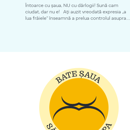
Întoarce cu șaua, NU cu dârlogii! Sună cam
ciudat, dar nu e! Ați auzit vreodată expresia „a
lua frâiele” înseamnă a prelua controlul asupra….