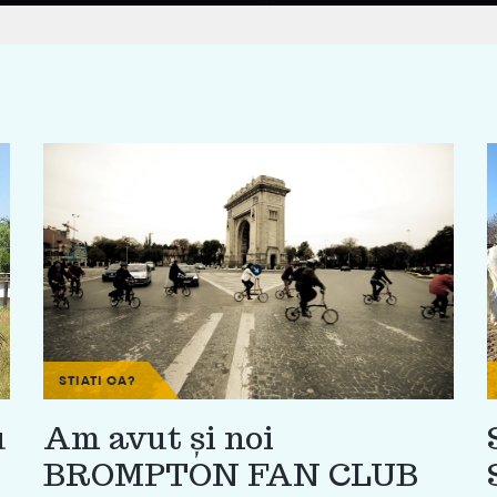
STIATI CA?
u
Am avut și noi
BROMPTON FAN CLUB