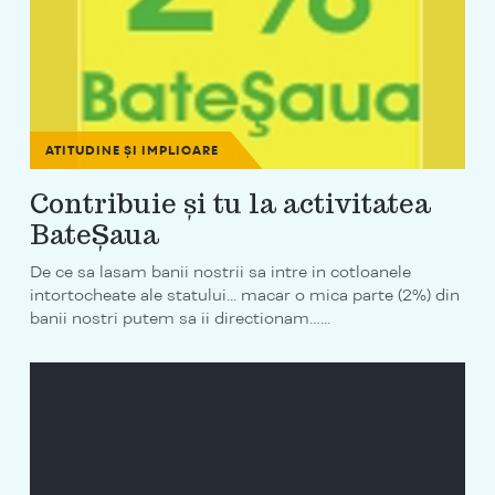
ATITUDINE ȘI IMPLICARE
Contribuie și tu la activitatea
BateȘaua
De ce sa lasam banii nostrii sa intre in cotloanele
intortocheate ale statului... macar o mica parte (2%) din
banii nostri putem sa ii directionam…...