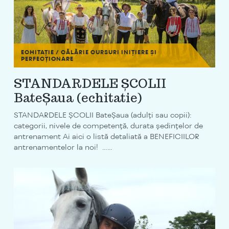
ECHITAȚIE / CĂLĂRIE
CURSURI INIȚIERE ȘI
PERFECȚIONARE
STANDARDELE ȘCOLII
BateȘaua (echitatie)
STANDARDELE ȘCOLII BateȘaua (adulți sau copii):
categorii, nivele de competență, durata ședințelor de
antrenament Ai aici o listă detaliată a BENEFICIILOR
antrenamentelor la noi! …...