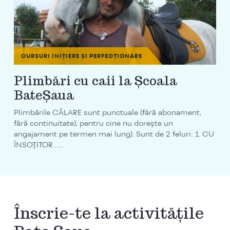
CURSURI INIȚIERE ȘI PERFECȚIONARE
Plimbări cu caii la Școala
BateȘaua
Plimbările CĂLARE sunt punctuale (fără abonament,
fără continuitate), pentru cine nu dorește un
angajament pe termen mai lung). Sunt de 2 feluri: 1. CU
ÎNSOȚITOR…...
Înscrie-te la activitățile