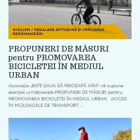
CICLISM / PEDALARE
ATITUDINE ȘI IMPLICARE
RECOMANDĂRI
PROPUNERI DE MĂSURI
pentru PROMOVAREA
BICICLETEI ÎN MEDIUL
URBAN
Asociaţia „BATE ŞAUA SĂ PRICEAPĂ IAPA” vă supune
atenţiei următoarele PROPUNERI DE MĂSURI pentru
PROMOVAREA BICICLETEI ÎN MEDIUL URBAN ACCES
ÎN MIJLOACELE DE TRANSPORT…...