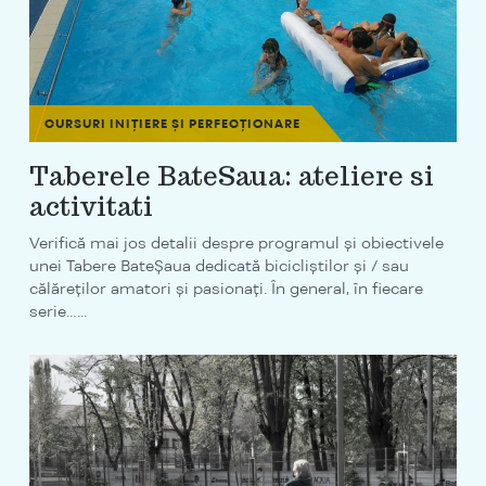
CURSURI INIȚIERE ȘI PERFECȚIONARE
Taberele BateSaua: ateliere si
activitati
Verifică mai jos detalii despre programul și obiectivele
unei Tabere BateȘaua dedicată bicicliștilor și / sau
călăreților amatori și pasionați. În general, în fiecare
serie…...